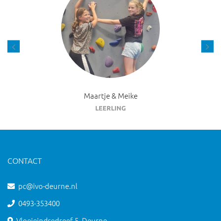
Maartje & Meike
LEERLING
CONTACT
pc@ivo-deurne.nl
0493-353400
Vloeieindsedreef 5, Deurne