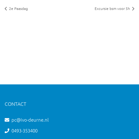
2e Paasdag
Excursie bsm voor 5h
CONTACT
pc@ivo-deurne.nl
0493-353400