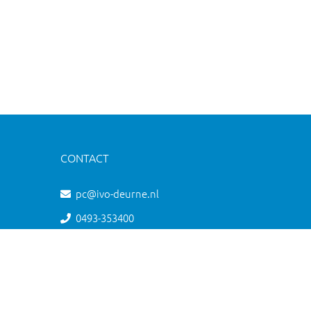
CONTACT
pc@ivo-deurne.nl
0493-353400
Vloeieindsedreef 5, Deurne