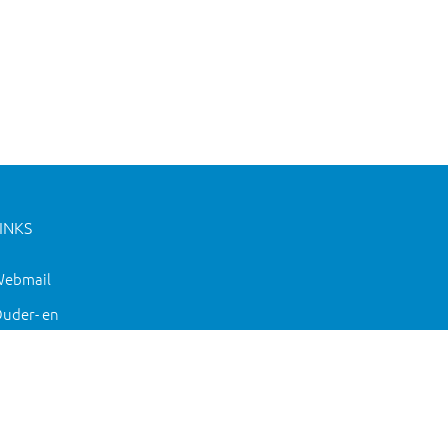
INKS
ebmail
uder- en
eugdsteunpunt
OS info