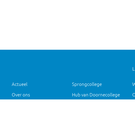
L
Actueel
Sprongcollege
W
Over ons
Hub van Doornecollege
O
j
Groep 8
Alfrinkcollege
A
IVO Deurne