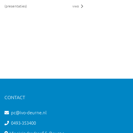
(presentaties)
vwo
CONTACT
pc@ivo-deurne.nl
0493-353400