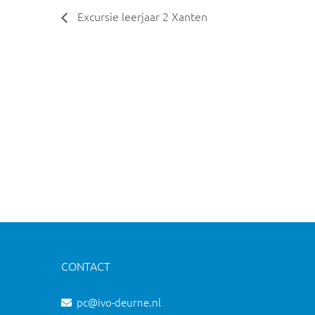
Excursie leerjaar 2 Xanten
CONTACT
pc@ivo-deurne.nl