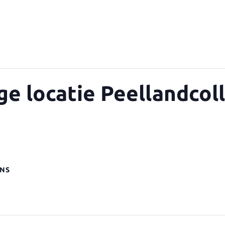
e locatie Peellandcol
NS