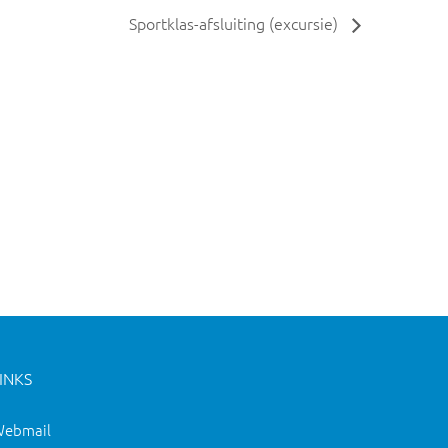
Sportklas-afsluiting (excursie)
INKS
ebmail