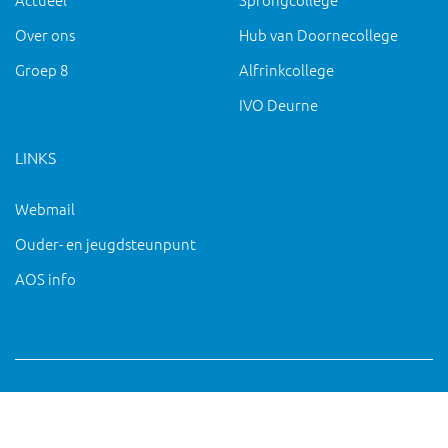
Over ons
Hub van Doornecollege
Groep 8
Alfrinkcollege
IVO Deurne
LINKS
Webmail
Ouder- en jeugdsteunpunt
AOS info
Copyright 2019 IVO Deurne |
|
pc@ivo-deurne.nl
Cookies
intrekken