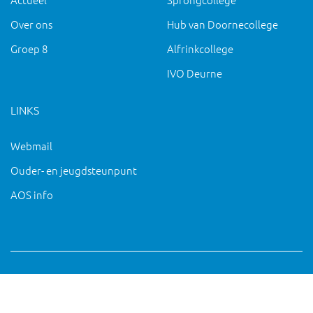
Over ons
Hub van Doornecollege
Groep 8
Alfrinkcollege
IVO Deurne
LINKS
Webmail
Ouder- en jeugdsteunpunt
AOS info
Copyright 2019 IVO Deurne |
|
pc@ivo-deurne.nl
Cookies
intrekken