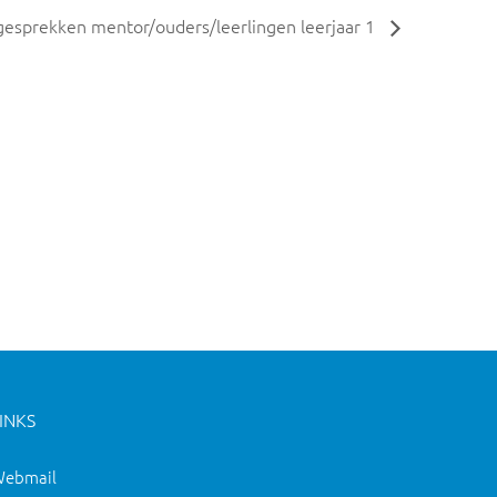
esprekken mentor/ouders/leerlingen leerjaar 1
INKS
ebmail