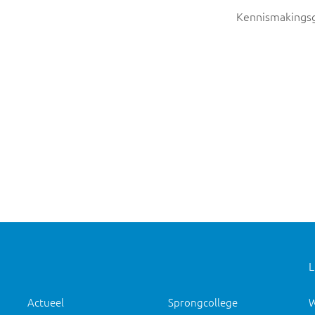
Kennismakingsg
L
Actueel
Sprongcollege
W