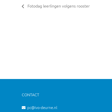
Fotodag leerlingen volgens rooster
CONTACT
pc@ivo-deurne.nl