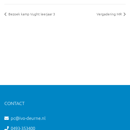
Bezoek kamp Vught leerjaar 3
Vergadering MR
CONTACT
pc@ivo-deurne.nl
0493-353400