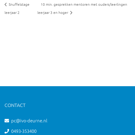
Snuffelstage
10 min. gesprekken mentoren met ouders/leerlingen
leerjaar 2
leerjaar 3 en hoger
CONTACT
pc@ivo-deurne.nl
0493-353400