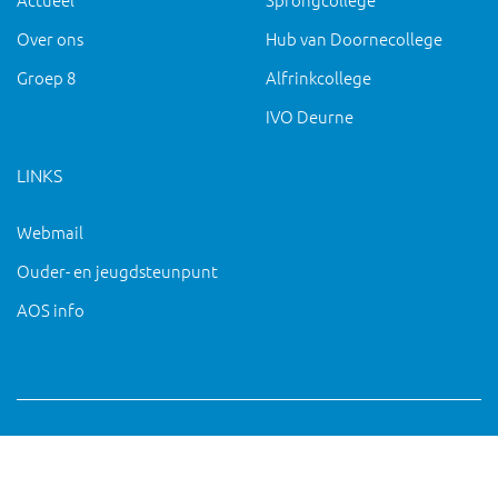
Over ons
Hub van Doornecollege
Groep 8
Alfrinkcollege
IVO Deurne
LINKS
Webmail
Ouder- en jeugdsteunpunt
AOS info
Copyright 2019 IVO Deurne |
|
pc@ivo-deurne.nl
Cookies
intrekken