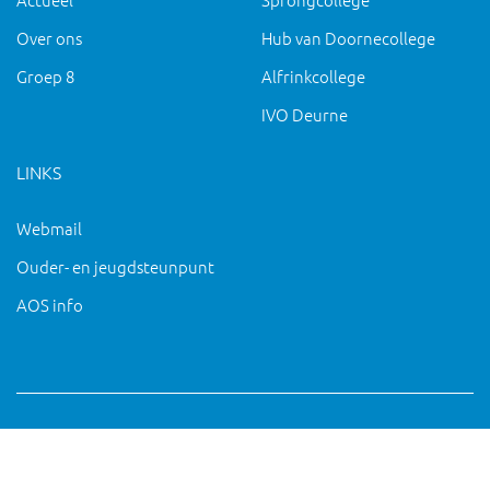
Over ons
Hub van Doornecollege
Groep 8
Alfrinkcollege
IVO Deurne
LINKS
Webmail
Ouder- en jeugdsteunpunt
AOS info
Copyright 2019 IVO Deurne |
|
pc@ivo-deurne.nl
Cookies
intrekken