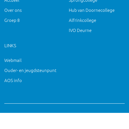
Over ons
Hub van Doornecollege
Groep 8
Alfrinkcollege
IVO Deurne
LINKS
Webmail
Ouder- en jeugdsteunpunt
AOS info
Copyright 2019 IVO Deurne |
|
pc@ivo-deurne.nl
Cookies
intrekken