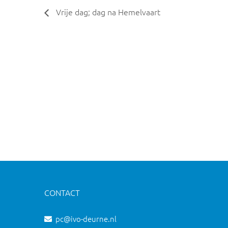
Vrije dag; dag na Hemelvaart
CONTACT
pc@ivo-deurne.nl