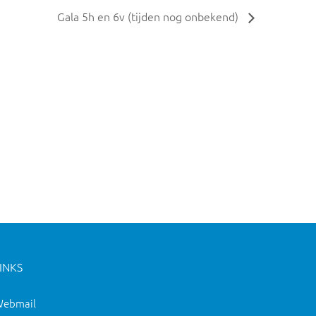
Gala 5h en 6v (tijden nog onbekend)
INKS
ebmail