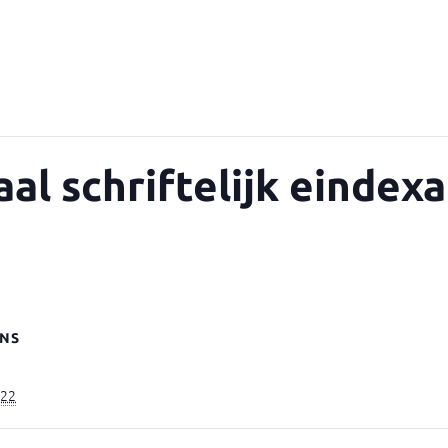
al schriftelijk eindex
NS
022