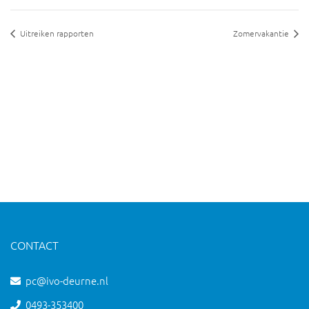
Uitreiken rapporten
Zomervakantie
CONTACT
pc@ivo-deurne.nl
0493-353400