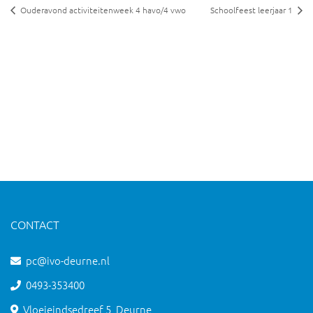
Ouderavond activiteitenweek 4 havo/4 vwo
Schoolfeest leerjaar 1
CONTACT
pc@ivo-deurne.nl
0493-353400
Vloeieindsedreef 5, Deurne