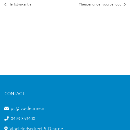
Herfstvakantie
Theater onder voorbehoud
CONTACT
pc@ivo-deurne.nl
0493-353400
Vloeieindsedreef 5, Deurne