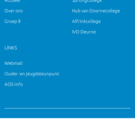
Over ons
Hub van Doornecollege
Groep 8
Alfrinkcollege
IVO Deurne
LINKS
Webmail
Ouder- en jeugdsteunpunt
AOS info
Copyright 2019 IVO Deurne |
|
pc@ivo-deurne.nl
Cookies
intrekken