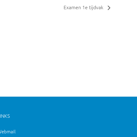
Examen 1e tijdvak
INKS
ebmail