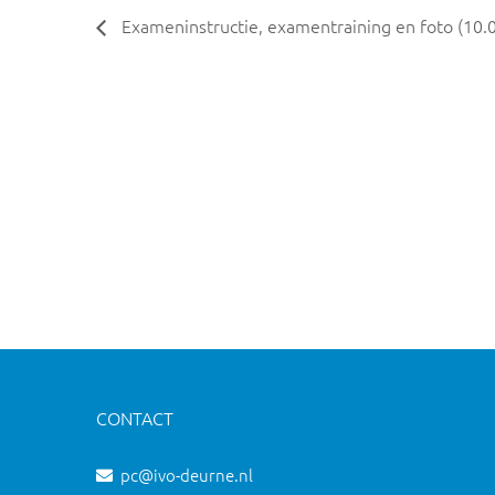
Exameninstructie, examentraining en foto (10.
CONTACT
pc@ivo-deurne.nl