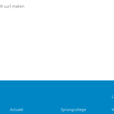
00 uur) maken
L
Actueel
Sprongcollege
W