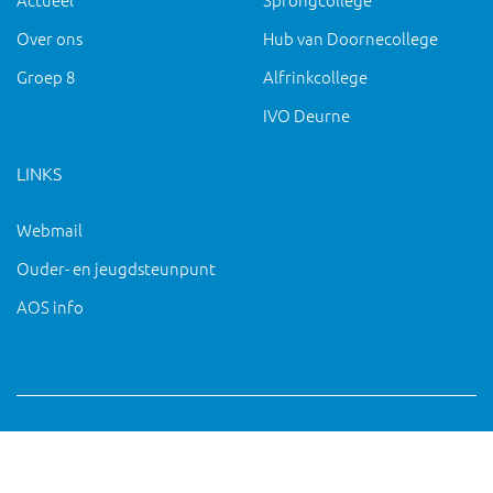
Over ons
Hub van Doornecollege
Groep 8
Alfrinkcollege
IVO Deurne
LINKS
Webmail
Ouder- en jeugdsteunpunt
AOS info
Copyright 2019 IVO Deurne |
|
pc@ivo-deurne.nl
Cookies
intrekken