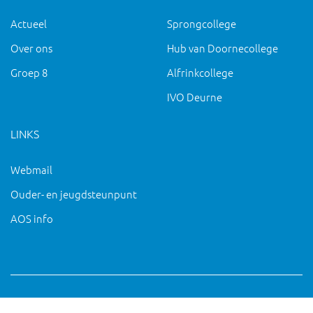
Actueel
Sprongcollege
Over ons
Hub van Doornecollege
Groep 8
Alfrinkcollege
IVO Deurne
LINKS
Webmail
Ouder- en jeugdsteunpunt
AOS info
Copyright 2019 IVO Deurne |
|
pc@ivo-deurne.nl
Cookies