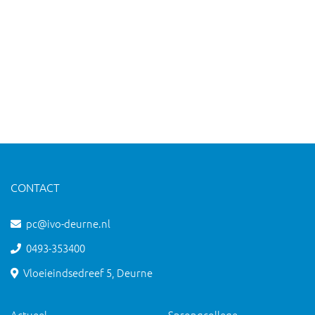
CONTACT
pc@ivo-deurne.nl
0493-353400
Vloeieindsedreef 5, Deurne
Actueel
Sprongcollege