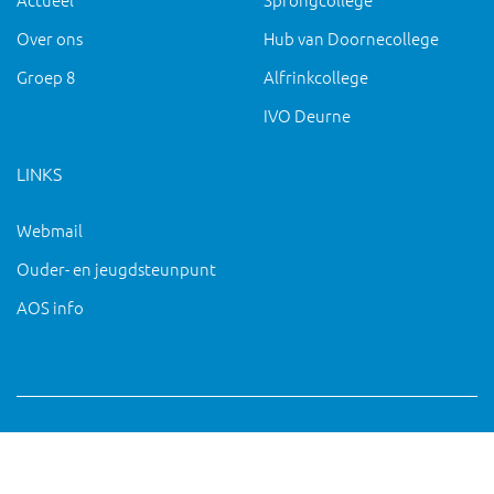
Over ons
Hub van Doornecollege
Groep 8
Alfrinkcollege
IVO Deurne
LINKS
Webmail
Ouder- en jeugdsteunpunt
AOS info
Copyright 2019 IVO Deurne |
|
pc@ivo-deurne.nl
Cookies
intrekken