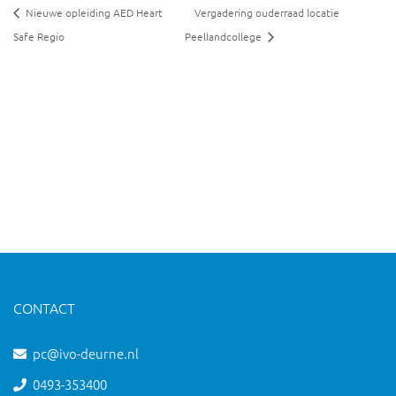
Nieuwe opleiding AED Heart
Vergadering ouderraad locatie
Safe Regio
Peellandcollege
CONTACT
pc@ivo-deurne.nl
0493-353400