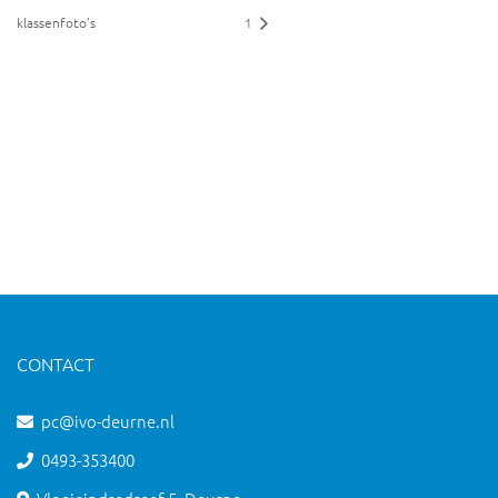
klassenfoto’s
1
CONTACT
pc@ivo-deurne.nl
0493-353400