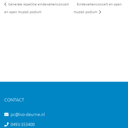
Generale repetitie eindexamenconcert
Eindexamenconcert en open
en open muziek podium
muziek podium
CONTACT
pc@ivo-deurne.nl
0493-353400