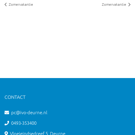
Zomervakantie
Zomervakantie
CONTACT
pc@ivo-deurne.nl
0493-353400
Vloeieindsedreef 5, Deurne