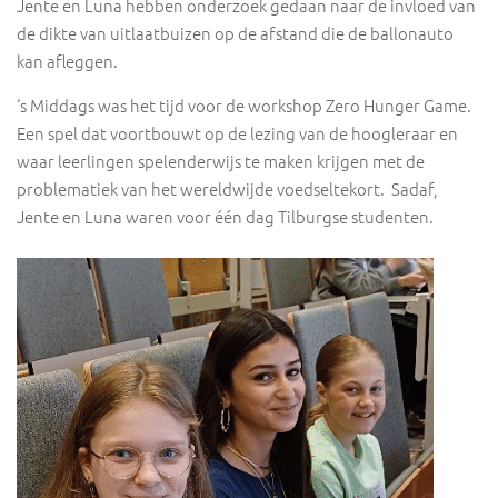
Jente en Luna
hebben onderzoek gedaan naar de invloed van
de dikte van uitlaatbuizen
op de
afstand die de ballonauto
kan afleggen
.
‘
s Middags was het tijd voor de workshop Zero Hunger Game.
Een spel
dat voortbouwt op de lezing van de hoogleraar en
waa
r leerlingen
spelenderwijs te maken krijgen met de
problematiek van het
wereldwijde
voedseltekort
.
Sadaf,
Jente en Luna
waren
voor
één
dag Tilburgse studenten.