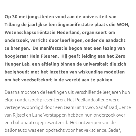
Op 30 mei jongstleden vond aan de universiteit van
Tilburg de
jaarlijkse
leerli
ngmanifestatie
plaats die WON,
Wetenschapsoriëntatie Nederland, organiseert om
onderzoek
,
verricht door leerlingen
,
onder
de
aandacht
te brengen.
De manifestatie begon met een lezing van
hoogleraar Hein Fleuren.
Hij geeft lei
ding aan het Zero
Hunger Lab, een afdeling binnen de universiteit d
ie
zich
bezighoudt
met
het inzetten van wiskundige modellen
om
het voedsel
tekort
in de wereld
aan te pakken
.
Daarna mochten de leerlingen uit verschillende leerjaren hun
eigen onderzoek presenteren.
Het Peellandcollege
werd
vertegenwoordigd door
een team uit 1
vwo.
Sadaf
Dad
, Jente
van
Rijssel
en Luna Verstappen hebben hun onderzoek over
een
ballonauto gepresenteerd
.
Het ontwerpen van de
ballonauto
was een opdracht voor het vak
science
.
Sadaf
,