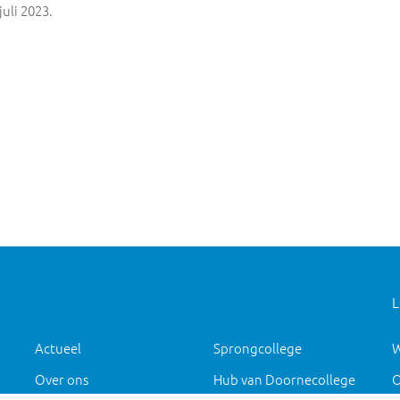
uli 2023.
L
Actueel
Sprongcollege
W
Over ons
Hub van Doornecollege
O