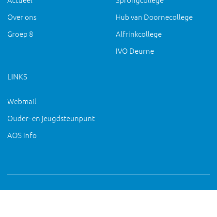
Over ons
Hub van Doornecollege
Groep 8
Alfrinkcollege
IVO Deurne
LINKS
Webmail
Ouder- en jeugdsteunpunt
AOS info
Copyright 2019 IVO Deurne |
|
pc@ivo-deurne.nl
Cookies
intrekken