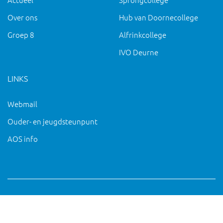
Over ons
Hub van Doornecollege
Groep 8
Alfrinkcollege
IVO Deurne
LINKS
Webmail
Ouder- en jeugdsteunpunt
AOS info
Copyright 2019 IVO Deurne |
|
pc@ivo-deurne.nl
Cookies
intrekken