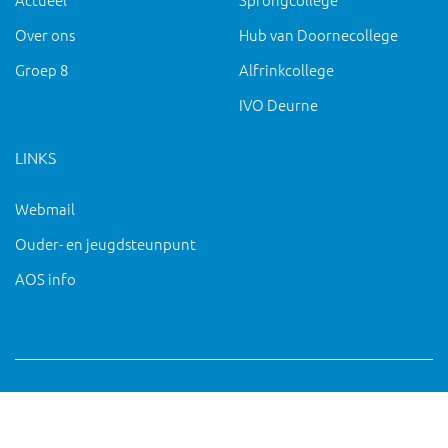
Over ons
Hub van Doornecollege
Groep 8
Alfrinkcollege
IVO Deurne
LINKS
Webmail
Ouder- en jeugdsteunpunt
AOS info
Copyright 2019 IVO Deurne |
|
pc@ivo-deurne.nl
Cookies
intrekken