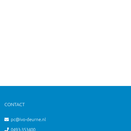
CONTACT
pc@ivo-deurne.nl
0493-353400