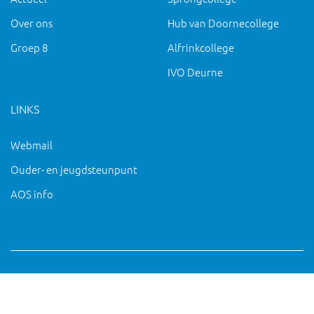
Over ons
Hub van Doornecollege
Groep 8
Alfrinkcollege
IVO Deurne
LINKS
Webmail
Ouder- en jeugdsteunpunt
AOS info
Copyright 2019 IVO Deurne |
|
pc@ivo-deurne.nl
Cookies
intrekken