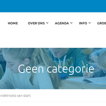
HOME
OVER ONS
AGENDA
INFO
GROE
Geen categorie
ndelroots van start